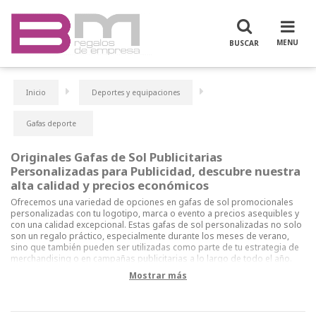
Inicio
Deportes y equipaciones
Gafas deporte
Originales Gafas de Sol Publicitarias
Personalizadas para Publicidad, descubre nuestra
alta calidad y precios económicos
Ofrecemos una variedad de opciones en gafas de sol promocionales
personalizadas con tu logotipo, marca o evento a precios asequibles y
con una calidad excepcional. Estas gafas de sol personalizadas no solo
son un regalo práctico, especialmente durante los meses de verano,
sino que también pueden ser utilizadas como parte de tu estrategia de
merchandising o en campañas publicitarias a lo largo de todo el año.
Tenemos una gran variedad de modelos de gafas de sol
Mostrar más
promocionales, que incluyen opciones con protección UV400 y
monturas disponibles en una variedad de acabados, como plástico y
madera, entre otros. Nuestros cristales están disponibles en una
variedad de tonalidades, desde multicolores hasta oscuros, y