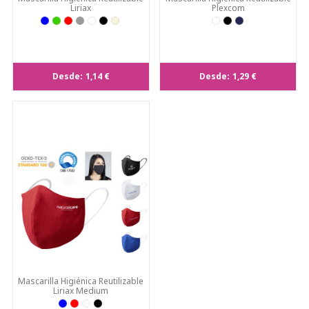
Liriax
Plexcom
Desde:
1,14 €
Desde:
1,29 €
Mascarilla Higiénica Reutilizable
Liriax Medium