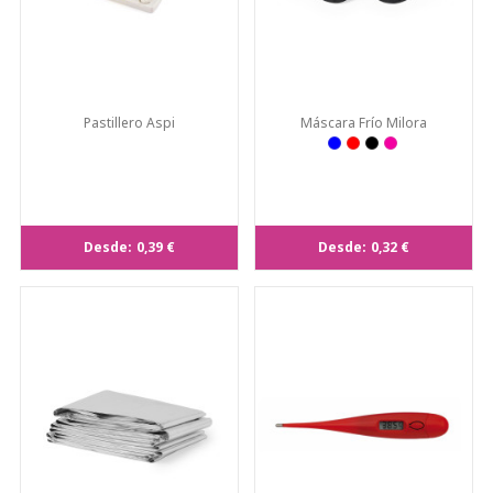
Pastillero Aspi
Máscara Frío Milora
Desde:
0,39 €
Desde:
0,32 €