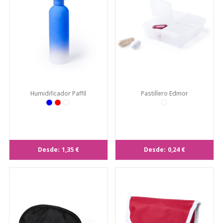
Humidificador Paffil
Pastillero Edmor
Desde:
1,35 €
Desde:
0,24 €