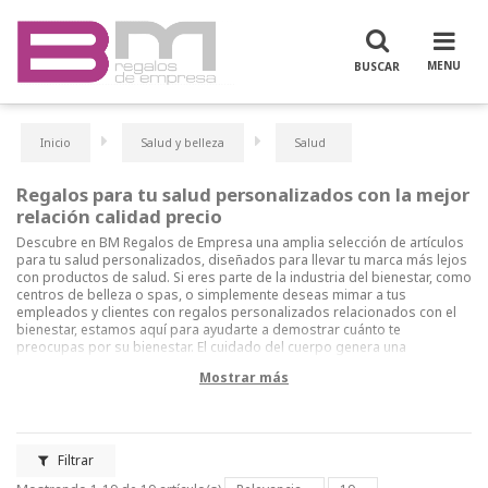
Inicio
Salud y belleza
Salud
Regalos para tu salud personalizados con la mejor
relación calidad precio
Descubre en BM Regalos de Empresa una amplia selección de artículos
para tu salud personalizados, diseñados para llevar tu marca más lejos
con productos de salud. Si eres parte de la industria del bienestar, como
centros de belleza o spas, o simplemente deseas mimar a tus
empleados y clientes con regalos personalizados relacionados con el
bienestar, estamos aquí para ayudarte a demostrar cuánto te
preocupas por su bienestar. El cuidado del cuerpo genera una
sensación positiva de bienestar que se asocia con tu marca. En esta
Mostrar más
sección, encontrarás una variedad de productos, desde pastilleros
hasta tensiómetros y kits de primeros auxilios. También ofrecemos
coloridos espejos personalizados, manteca de cacao, protector solar,
juegos de manicura prácticos, velas aromáticas perfumadas y juegos
de baño. Simplemente envíanos un correo electrónico con tu logo y te
Filtrar
proporcionaremos una muestra virtual del producto personalizado que
has seleccionado, junto con un presupuesto.