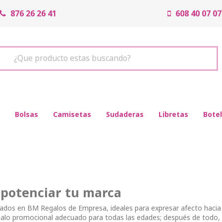
876 26 26 41
608 40 07 07
¿Que producto estas buscando?
Bolsas
Camisetas
Sudaderas
Libretas
Botel
 potenciar tu marca
zados en BM Regalos de Empresa, ideales para expresar afecto hacia 
egalo promocional adecuado para todas las edades; después de todo,