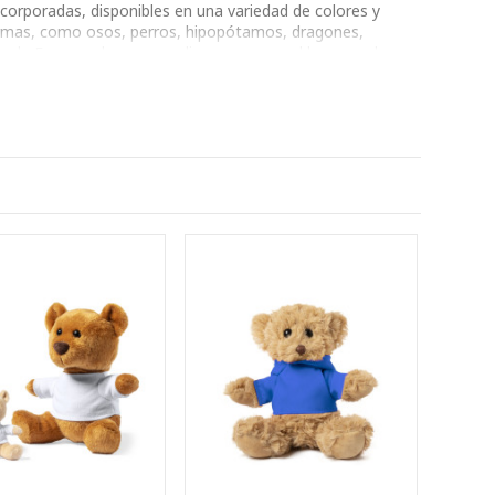
corporadas, disponibles en una variedad de colores y
rmas, como osos, perros, hipopótamos, dragones,
os de Empresa los personalizaremos con el logo o eslogan