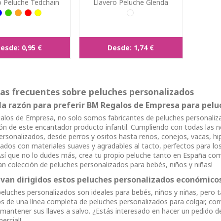
o Peluche Tedchain
Llavero Peluche Glenda
esde:
0,95 €
Desde:
1,74 €
as frecuentes sobre peluches personalizados
 la razón para preferir BM Regalos de Empresa para pel
los de Empresa, no solo somos fabricantes de peluches personaliza
n de este encantador producto infantil. Cumpliendo con todas las 
ersonalizados, desde perros y ositos hasta renos, conejos, vacas, h
ados con materiales suaves y agradables al tacto, perfectos para 
sí que no lo dudes más, crea tu propio peluche tanto en España co
an colección de peluches personalizados para bebés, niños y niñas!
 van dirigidos estos peluches personalizados económic
eluches personalizados son ideales para bebés, niños y niñas, pero
 de una línea completa de peluches personalizados para colgar, com
mantener sus llaves a salvo. ¿Estás interesado en hacer un pedido 
ercial!