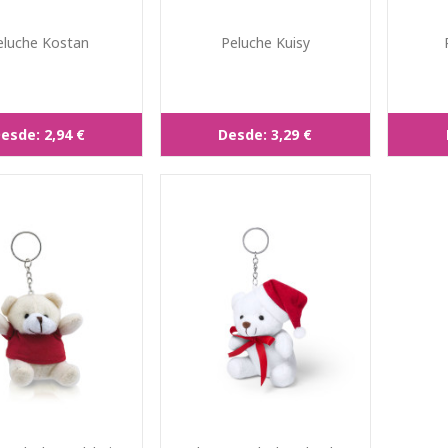
eluche Kostan
Peluche Kuisy
esde:
2,94 €
Desde:
3,29 €