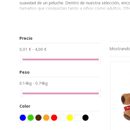
suavidad de un peluche. Dentro de nuestra selección, enco
tamaños que conquistan tanto a niños como adultos. Ofr
dinosaurios, vacas, renos, conejos, zorros, Papá Noel y 
de tu empresa, asegurando así un toque único y memorable
Precio
Mostrando 
0,01 € - 4,00 €
Peso
0.14kg - 0.74kg
Color