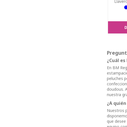
Llaver
D
Pregunt
¿Cuál es
En BM Rega
estampació
peluches p
confeccion
doudous. A
nuestra gr
¿A quién
Nuestros p
disponemos
que desee 
equipo com