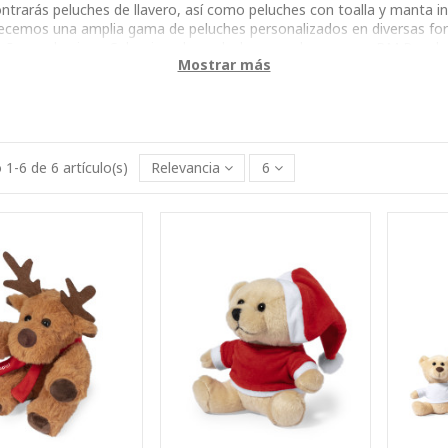
ntrarás peluches de llavero, así como peluches con toalla y manta in
ecemos una amplia gama de peluches personalizados en diversas fo
muñecos de nieve. Selecciona los peluches que desees y en BM Regal
Mostrar más
 para tus clientes.
1-6 de 6 artículo(s)
Relevancia
6