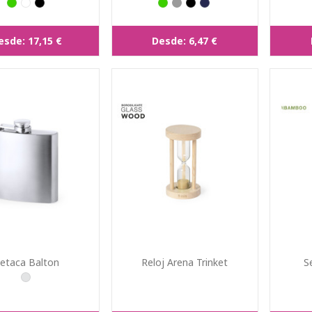
esde:
17,15 €
Desde:
6,47 €
etaca Balton
Reloj Arena Trinket
S