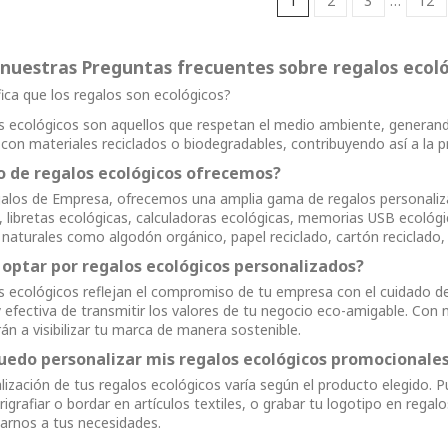
1
2
3
…
12
 nuestras Preguntas frecuentes sobre regalos ecoló
fica que los regalos son ecológicos?
s ecológicos son aquellos que respetan el medio ambiente, generand
 con materiales reciclados o biodegradables, contribuyendo así a la p
o de regalos ecológicos ofrecemos?
los de Empresa, ofrecemos una amplia gama de regalos personaliza
, libretas ecológicas, calculadoras ecológicas, memorias USB ecológi
 naturales como algodón orgánico, papel reciclado, cartón reciclado,
 optar por regalos ecológicos personalizados?
s ecológicos reflejan el compromiso de tu empresa con el cuidado de
efectiva de transmitir los valores de tu negocio eco-amigable. Con 
án a visibilizar tu marca de manera sostenible.
edo personalizar mis regalos ecológicos promocionale
lización de tus regalos ecológicos varía según el producto elegido. 
erigrafiar o bordar en artículos textiles, o grabar tu logotipo en re
arnos a tus necesidades.