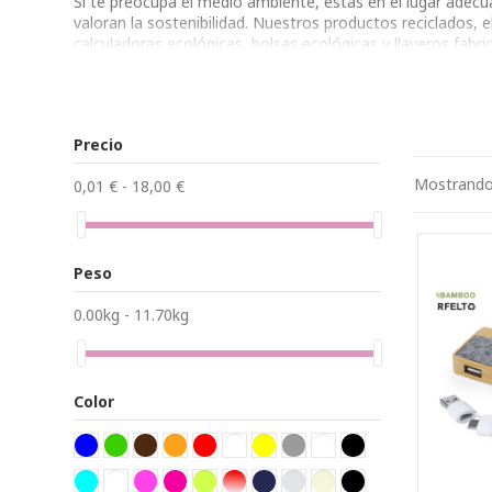
Si te preocupa el medio ambiente, estás en el lugar ade
valoran la sostenibilidad. Nuestros productos reciclados, 
calculadoras ecológicas, bolsas ecológicas y llaveros fa
Contribuye al cuidado del planeta y promociona tu empres
nuestro entorno. Juntos, podemos marcar la diferencia.
Precio
Mostrando 
0,01 € - 18,00 €
Peso
0.00kg - 11.70kg
Color