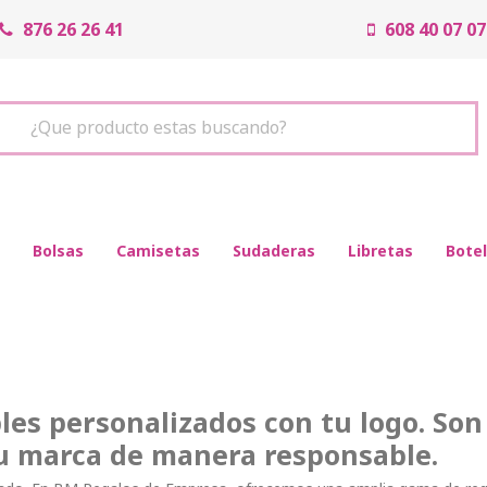
876 26 26 41
608 40 07 07
¿Que producto estas buscando?
Bolsas
Camisetas
Sudaderas
Libretas
Botel
bles personalizados con tu logo. Son
u marca de manera responsable.