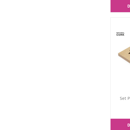
D
Set 
D