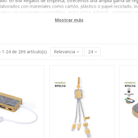
cuado. En BM Regalos de Empresa, ofrecemos una amplia gama de rega
elaborados con materiales como cartón, plástico o papel reciclado, inc
bricados con materiales sostenibles, entre otros. Además, contamos 
a con nuestros regalos ecológicos. Con más de 250 artículos dispon
Mostrar más
1-24 de 269 artículo(s)
Relevancia
24