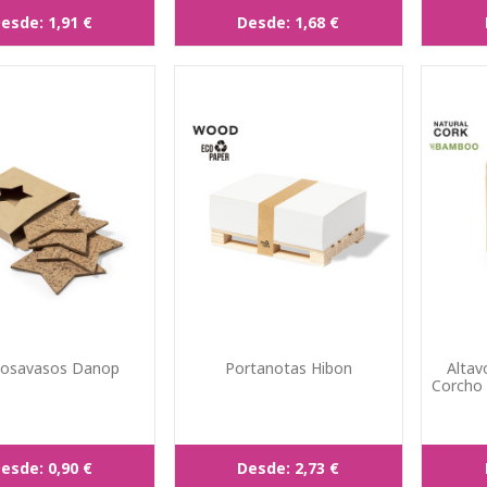
esde:
1,91 €
Desde:
1,68 €
Posavasos Danop
Portanotas Hibon
Altav
Corcho
esde:
0,90 €
Desde:
2,73 €