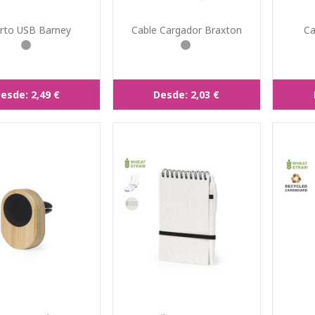
rto USB Barney
Cable Cargador Braxton
Ca
esde:
2,49 €
Desde:
2,03 €