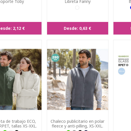
Soporte Toby
Libreta Fanny
B
esde:
2,12 €
Desde:
0,63 €
ta de trabajo ECO,
Chaleco publicitario en polar
RPET, tallas XS-XXL.
fleece y anti-pilling, XS-XXL.