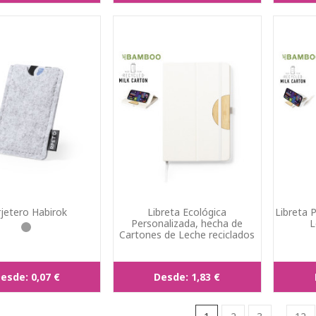
rjetero Habirok
Libreta Ecológica
Libreta P
Personalizada, hecha de
L
Cartones de Leche reciclados
esde:
0,07 €
Desde:
1,83 €