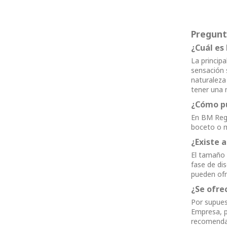
Pregunt
¿Cuál es 
La principa
sensación s
naturaleza
tener una 
¿Cómo pu
En BM Rega
boceto o m
¿Existe 
El tamaño 
fase de di
pueden ofr
¿Se ofre
Por supues
Empresa, p
recomendam