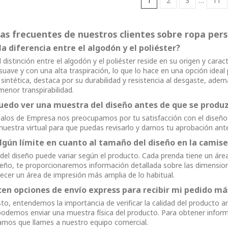
1
2
3
…
11
as frecuentes de nuestros clientes sobre ropa per
la diferencia entre el algodón y el poliéster?
l distinción entre el algodón y el poliéster reside en su origen y carac
uave y con una alta traspiración, lo que lo hace en una opción ideal p
 sintética, destaca por su durabilidad y resistencia al desgaste, ad
menor transpirabilidad.
edo ver una muestra del diseño antes de que se produzca
los de Empresa nos preocupamos por tu satisfacción con el diseño e
uestra virtual para que puedas revisarlo y darnos tu aprobación ante
algún límite en cuanto al tamaño del diseño en la camis
del diseño puede variar según el producto. Cada prenda tiene un área
seño, te proporcionaremos información detallada sobre las dimensione
ecer un área de impresión más amplia de lo habitual.
cen opciones de envío express para recibir mi pedido m
to, entendemos la importancia de verificar la calidad del producto a
odemos enviar una muestra física del producto. Para obtener inform
os que llames a nuestro equipo comercial.