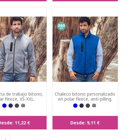
a de trabajo bitono,
Chaleco bitono personalizado
ar fleece, XS-XXL.
en polar fleece, anti-pilling.
Desde:
11,22 €
Desde:
9,11 €