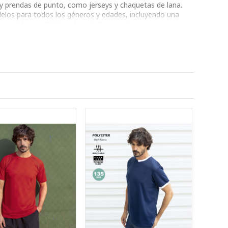
 y prendas de punto, como jerseys y chaquetas de lana.
delos para todos los géneros y edades, incluyendo una
 tu pedido con BM Regalos de Empresa!