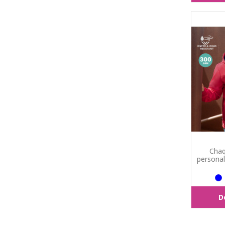
Chaq
personal
D