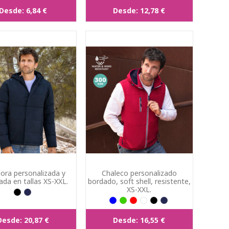
Desde:
6,84 €
Desde:
12,78 €
ora personalizada y
Chaleco personalizado
ada en tallas XS-XXL.
bordado, soft shell, resistente,
XS-XXL.
Desde:
20,87 €
Desde:
16,55 €