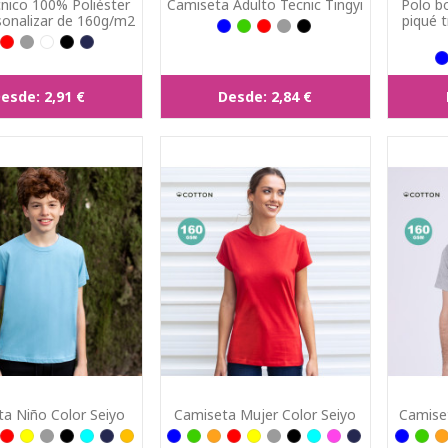
cnico 100% Poliéster
Camiseta Adulto Tecnic Tingyi
Polo b
sonalizar de 160g/m2
piqué t
esde:
2,91 €
Desde:
2,84 €
a Niño Color Seiyo
Camiseta Mujer Color Seiyo
Camiset