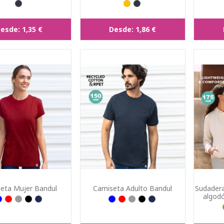
esde:
1,35 €
Desde:
1,86 €
eta Mujer Bandul
Camiseta Adulto Bandul
Sudadera
algodó