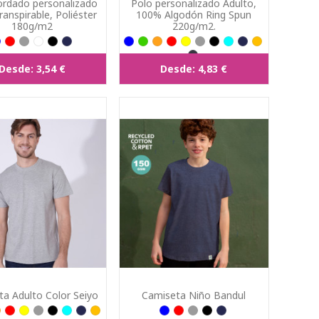
ordado personalizado
Polo personalizado Adulto,
ranspirable, Poliéster
100% Algodón Ring Spun
180g/m2
220g/m2.
Desde:
3,54 €
Desde:
4,83 €
a Adulto Color Seiyo
Camiseta Niño Bandul