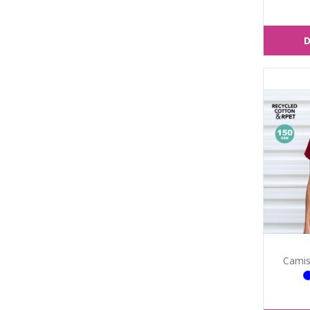
D
Camis