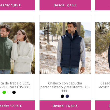
esde:
1,85 €
Desde:
2,10 €
ta de trabajo ECO,
Chaleco con capucha
Cazad
RPET, tallas XS-XXL.
personalizado y resistente, XS-
acolch
XXL.
esde:
17,15 €
Desde:
14,60 €