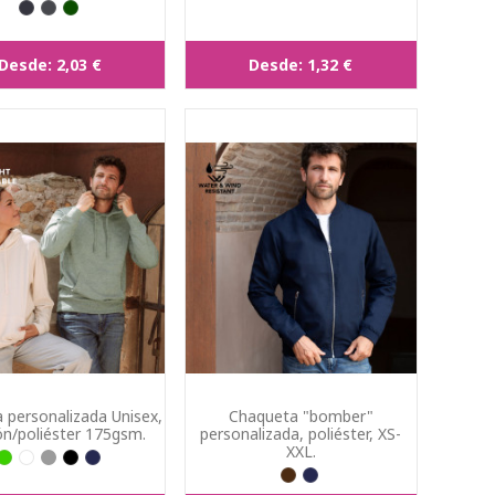
Desde:
2,03 €
Desde:
1,32 €
 personalizada Unisex,
Chaqueta "bomber"
n/poliéster 175gsm.
personalizada, poliéster, XS-
XXL.