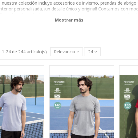
 nuestra colección incluye accesorios de invierno, prendas de abrigo
terior personalizada, ¡un detalle único y original! Contamos con mo
 ¡Descubre ahora toda nuestra gama de ropa personalizada y realiza
Mostrar más
1-24 de 244 artículo(s)
Relevancia
24