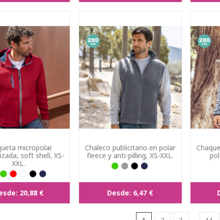
ueta micropolar
Chaleco publicitario en polar
Chaquet
izada, soft shell, XS-
fleece y anti-pilling, XS-XXL.
pol
XXL.
esde:
20,88 €
Desde:
6,47 €