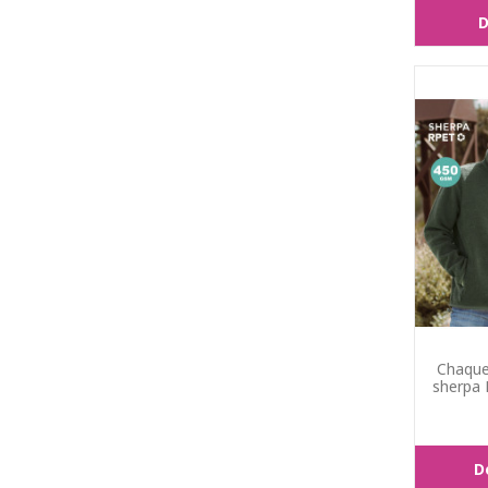
D
Chaque
sherpa 
D