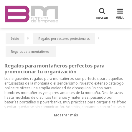
Inicio
Regalos por sectores profesionales
Regalos para montañeros
Regalos para montañeros perfectos para
promocionar tu organización
Los siguientes regalos para montañeros son perfectos para aquellos
entusiastas de la montaña o el senderismo. Nuestro extenso catálogo
online te ofrece una amplia variedad de obsequios únicos para
hombres montañeros y mujeres amantes de la montaña. Desde tazas
hasta mochilas de distintos tamaños y materiales, pasando por
baterías portátiles o powerbanks, muy prácticas para cargar el teléfono
y evitar quedarse sin comunicación. Además, contamos con prácticas y
útiles navajas multiusos y cuchillos, indispensables para una excursión
Mostrar más
o caminata en senderos. Todos nuestros regalos para montañeros
pueden personalizarse con el nombre o logo que nos proporciones.
Explora los regalos únicos para montañeros y montañeras de BM
Regalos de Empresa y sumérgete por completo en la naturaleza.