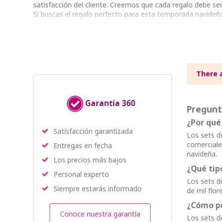
satisfacción del cliente. Creemos que cada regalo debe se
Si buscas el regalo perfecto para esta temporada navideña
Explora nuestra colección y encuentra el set ideal para t
There 
Pregunt
¿Por qué
Satisfacción garantizada
Los sets d
comerciale
Entregas en fecha
navideña.
Los precios más bajos
¿Qué tip
Personal experto
Los sets d
Siempre estarás informado
de mil flo
¿Cómo pu
Conoce nuestra garantía
Los sets d