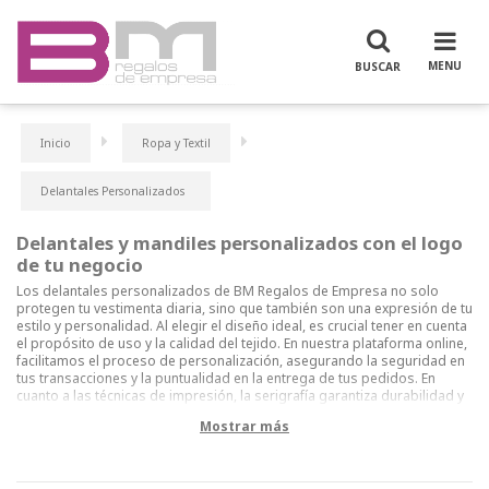
Inicio
Ropa y Textil
Delantales Personalizados
Delantales y mandiles personalizados con el logo
de tu negocio
Los delantales personalizados de BM Regalos de Empresa no solo
protegen tu vestimenta diaria, sino que también son una expresión de tu
estilo y personalidad. Al elegir el diseño ideal, es crucial tener en cuenta
el propósito de uso y la calidad del tejido. En nuestra plataforma online,
facilitamos el proceso de personalización, asegurando la seguridad en
tus transacciones y la puntualidad en la entrega de tus pedidos. En
cuanto a las técnicas de impresión, la serigrafía garantiza durabilidad y
colores vibrantes, aunque puede resultar costosa para diseños
Mostrar más
complejos. El bordado añade un toque de distinción y resistencia,
aunque su precio puede ser más elevado. Por otro lado, el transfer
digital permite una amplia gama de colores e incluso la inclusión de
fotografías, aunque su durabilidad podría ser inferior. Los delantales