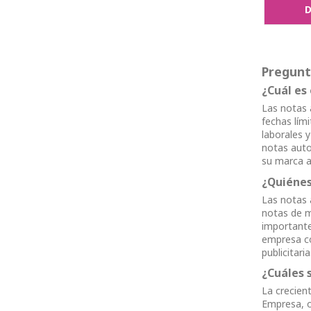
D
Pregunt
¿Cuál es
Las notas 
fechas lím
laborales 
notas auto
su marca a 
¿Quiénes
Las notas 
notas de m
importante
empresa co
publicitaria
¿Cuáles 
La crecien
Empresa, o