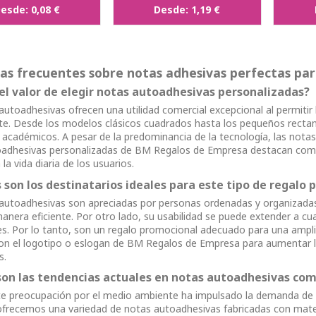
esde:
0,08 €
Desde:
1,19 €
as frecuentes sobre notas adhesivas perfectas par
 el valor de elegir notas autoadhesivas personalizadas?
autoadhesivas ofrecen una utilidad comercial excepcional al permitir
ite. Desde los modelos clásicos cuadrados hasta los pequeños recta
y académicos. A pesar de la predominancia de la tecnología, las nota
adhesivas personalizadas de BM Regalos de Empresa destacan como u
la vida diaria de los usuarios.
 son los destinatarios ideales para este tipo de regalo
autoadhesivas son apreciadas por personas ordenadas y organizadas,
anera eficiente. Por otro lado, su usabilidad se puede extender a cu
s. Por lo tanto, son un regalo promocional adecuado para una amplia 
n el logotipo o eslogan de BM Regalos de Empresa para aumentar la 
s.
son las tendencias actuales en notas autoadhesivas com
te preocupación por el medio ambiente ha impulsado la demanda de
frecemos una variedad de notas autoadhesivas fabricadas con mate