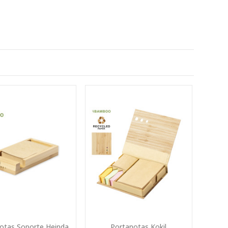
otas Soporte Heinda
Portanotas Kokil