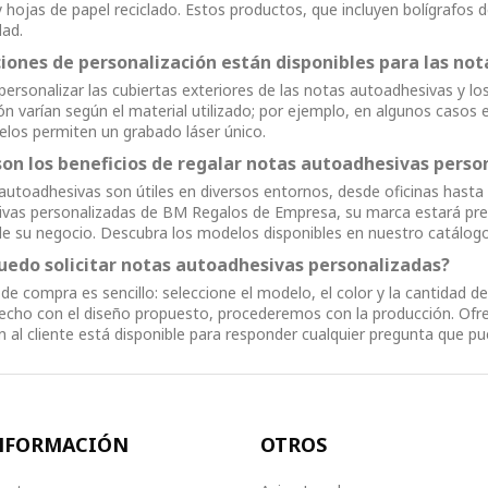
 y hojas de papel reciclado. Estos productos, que incluyen bolígrafos
dad.
iones de personalización están disponibles para las no
personalizar las cubiertas exteriores de las notas autoadhesivas y los
ón varían según el material utilizado; por ejemplo, en algunos casos e
los permiten un grabado láser único.
son los beneficios de regalar notas autoadhesivas perso
autoadhesivas son útiles en diversos entornos, desde oficinas hasta
vas personalizadas de BM Regalos de Empresa, su marca estará prese
d de su negocio. Descubra los modelos disponibles en nuestro catálog
edo solicitar notas autoadhesivas personalizadas?
 de compra es sencillo: seleccione el modelo, el color y la cantidad d
fecho con el diseño propuesto, procederemos con la producción. Ofre
n al cliente está disponible para responder cualquier pregunta que pu
NFORMACIÓN
OTROS