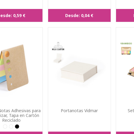
esde:
0,59 €
Desde:
0,04 €
Notas Adhesivas para
Portanotas Vidmar
Set
izar, Tapa en Cartón
Reciclado