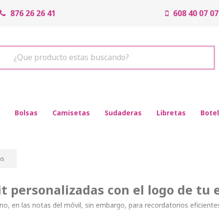
876 26 26 41
608 40 07 07
¿Que producto estas buscando?
Bolsas
Camisetas
Sudaderas
Libretas
Botel
as
it personalizadas con el logo de tu
o, en las notas del móvil, sin embargo, para recordatorios eficient