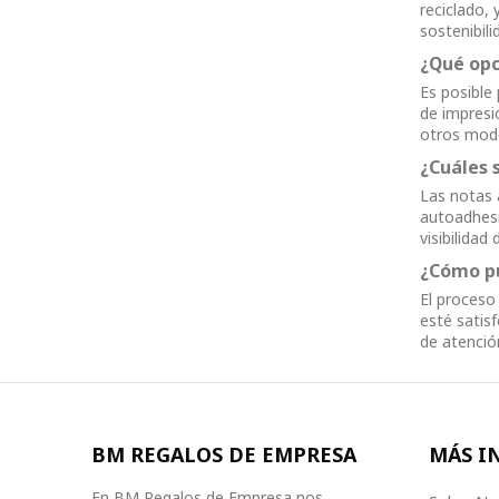
reciclado,
sostenibili
¿Qué opc
Es posible 
de impresi
otros mode
¿Cuáles 
Las notas 
autoadhesi
visibilida
¿Cómo pu
El proceso
esté satis
de atenció
BM REGALOS DE EMPRESA
MÁS I
En BM Regalos de Empresa nos