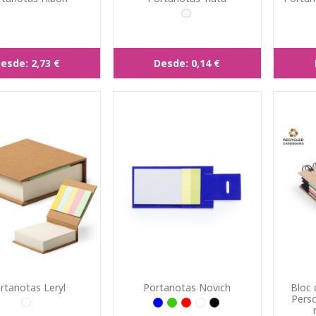
esde:
2,73 €
Desde:
0,14 €
rtanotas Leryl
Portanotas Novich
Bloc 
Perso