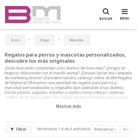
Inicio
Hogar
Mascotas
Regalos para perros y mascotas personalizados,
descubre los más originales
¿Estás buscando sorprender a los dueños de mascotas? ¿Diriges un
negocio relacionado con el mundo animal? ¿Deseas lanzar una campaña
de marketing directo? ¡Descubre nuestro catálogo online de BM Regalos
de Empresa! Ofrecemos una variedad de regalos para perros y
mascotas personalizados y originales que cautivarán a sus dueños.
Desde pelotas, juguetes, botellas y cepillos hasta collares, cadenas,
rodillos de limpieza, platos de comida y boles plegables para el agua.
¡Incluso disponemos de chalecos reflectantes para perros! Crea tu
Mostrar más
propio pack regalo para perros con nuestra amplia selección de
productos. Destacamos nuestros dispensadores de bolsas, ideales
para llevar en la correa, disponibles en varios modelos, incluyendo
opciones ecológicas con fibra de bambú y antibacterianas. Explora
nuestra colección completa de regalos para perros y mascotas, todos
Filtrar
Mostrando 1-6 de 6 artículo(s)
Relevancia
6
personalizados y originales.