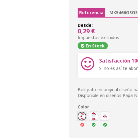
Referencia
MK5466OSOS
Desde:
0,29 €
Impuestos excluidos
En Stock
Satisfacción 1
Si no es así te ab
Bolígrafo en original diseño 
Disponible en diseños Papá Noe
Color
OSO
PAPN
RENO