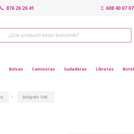
876 26 26 41
608 40 07 07
¿Que producto estas buscando?
Bolsas
Camisetas
Sudaderas
Libretas
Botel
os
Bolígrafo Tidil