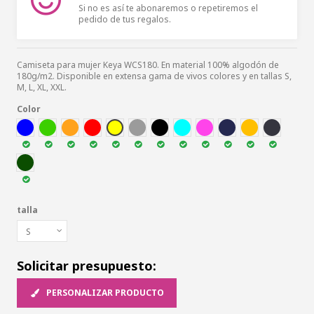
Si no es así te abonaremos o repetiremos el
pedido de tus regalos.
Camiseta para mujer Keya WCS180. En material 100% algodón de
180g/m2. Disponible en extensa gama de vivos colores y en tallas S,
M, L, XL, XXL.
Color
AZUL
VER
NARA
ROJ
AMA
GRI
NEG
AZC
ROSA
MAR
DOR
MROS
VEB
talla
Solicitar presupuesto:
PERSONALIZAR PRODUCTO