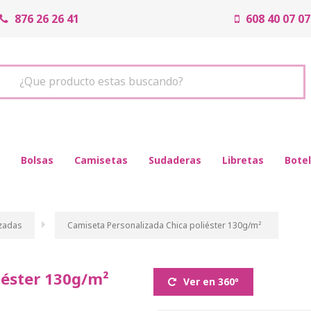
876 26 26 41
608 40 07 07
¿Que producto estas buscando?
Bolsas
Camisetas
Sudaderas
Libretas
Botel
zadas
Camiseta Personalizada Chica poliéster 130g/m²
iéster 130g/m²
Ver en 360º