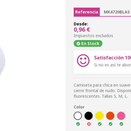
Referencia
MK4720BLAS
Desde:
0,96 €
Impuestos excluidos
En Stock
Satisfacción 1
Si no es así te ab
Camiseta para chica en suave 
cierre frontal de nudo. Dispon
fluorescentes. Tallas S, M, L.
Color
BLA
NEG
FAMA
FNAR
FFUC