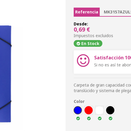
Referencia
MK3157AZUL
Desde:
0,69 €
Impuestos excluidos
En Stock
Satisfacción 1
Si no es así te ab
Carpeta de gran capacidad con
translúcido y sistema de plega
Color
AZUL
ROJ
BLA
NEG