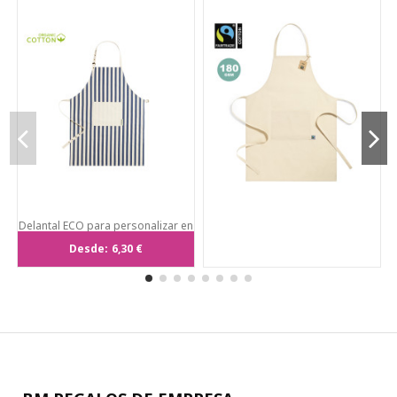
Delantal ECO para personalizar en
Algodón orgánico
Desde:
6,30 €