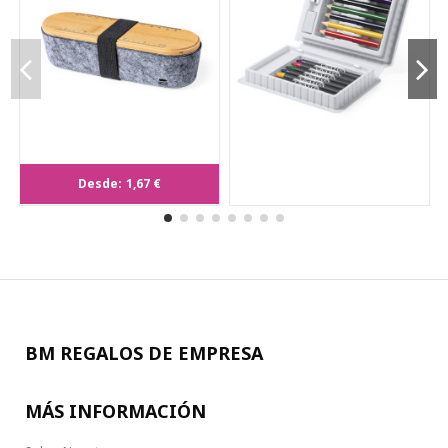
Estuche publicitario ECO en RPET
Desde:
1,67 €
con tapa de bambú.
BM REGALOS DE EMPRESA
MÁS INFORMACIÓN