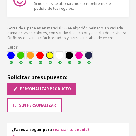
Si no es así te abonaremos o repetiremos el
pedido de tus regalos.
Gorra de 6 paneles en material 100% algodón peinado. En variada
gama de vivos colores, con sandwich en color y acolchado en visera.
Orificios de ventilación bordados y cierre ajustable de velcro.
Color
AZUL
VER
NARA
ROJ
AMA
BLA
NEG
FUCSI
MAR
Solicitar presupuesto:
PERSONALIZAR PRODUCTO
SIN PERSONALIZAR
¿Pasos a seguir para
realizar tu pedido?