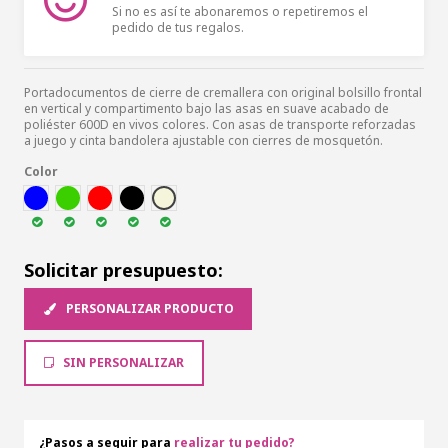
Si no es así te abonaremos o repetiremos el
pedido de tus regalos.
Portadocumentos de cierre de cremallera con original bolsillo frontal
en vertical y compartimento bajo las asas en suave acabado de
poliéster 600D en vivos colores. Con asas de transporte reforzadas
a juego y cinta bandolera ajustable con cierres de mosquetón.
Color
AZUL
VER
ROJ
NEG
BEI
Solicitar presupuesto:
PERSONALIZAR PRODUCTO
SIN PERSONALIZAR
¿Pasos a seguir para
realizar tu pedido?