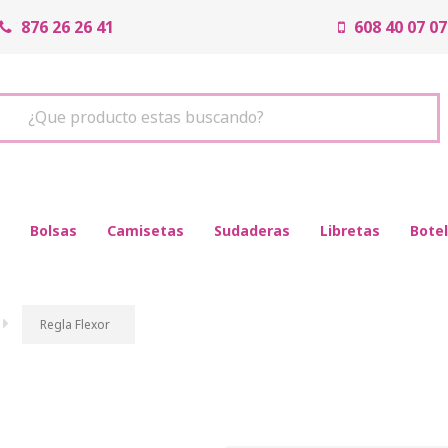
876 26 26 41
608 40 07 07
¿Que producto estas buscando?
Bolsas
Camisetas
Sudaderas
Libretas
Botel
Regla Flexor