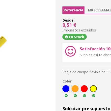
Referencia
MK3055AMAS
Desde:
0,51 €
Impuestos excluidos
En Stock
Satisfacción 1
Si no es así te ab
Regla de cuerpo flexible de 3
Color
AZUL
NARA
ROJ
AMA
Solicitar presupuesto