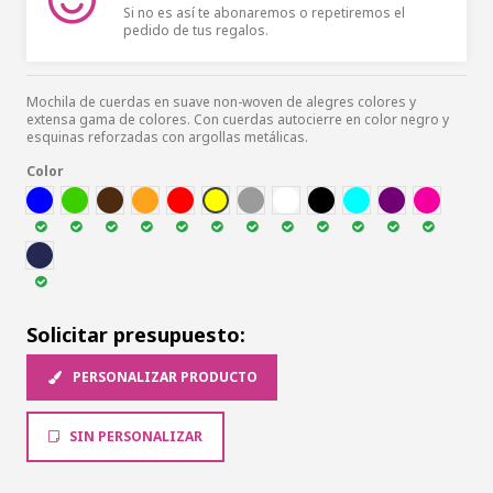
Si no es así te abonaremos o repetiremos el
pedido de tus regalos.
Mochila de cuerdas en suave non-woven de alegres colores y
extensa gama de colores. Con cuerdas autocierre en color negro y
esquinas reforzadas con argollas metálicas.
Color
AZUL
VER
MARR
NARA
ROJ
AMA
GRI
BLA
NEG
AZC
MORA
FUCSI
MAR
Solicitar presupuesto:
PERSONALIZAR PRODUCTO
SIN PERSONALIZAR