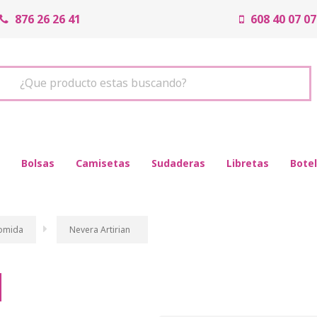
876 26 26 41
608 40 07 07
¿Que producto estas buscando?
Bolsas
Camisetas
Sudaderas
Libretas
Botel
comida
Nevera Artirian