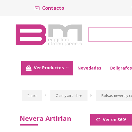
Contacto
Ver Productos
Novedades
Boligrafos
Inicio
Ocio y aire libre
Bolsas nevera y 
Nevera Artirian
Ver en 360º