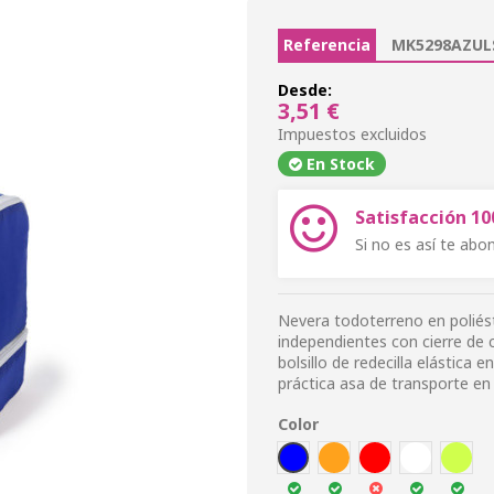
Referencia
MK5298AZUL
Desde:
3,51 €
Impuestos excluidos
En Stock
Satisfacción 1
Si no es así te ab
Nevera todoterreno en poliés
independientes con cierre de cr
bolsillo de redecilla elástica 
práctica asa de transporte en 
Color
AZUL
NARA
ROJ
BLA
VEC