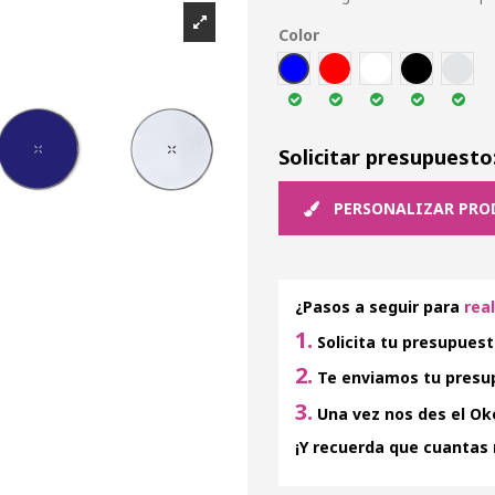
Color
AZUL
ROJ
BLA
NEG
PLAT
Solicitar presupuesto
PERSONALIZAR PRO
¿Pasos a seguir para
rea
1.
Solicita tu presupuest
2.
Te enviamos tu presup
3.
Una vez nos des el Oke
¡Y recuerda que cuantas