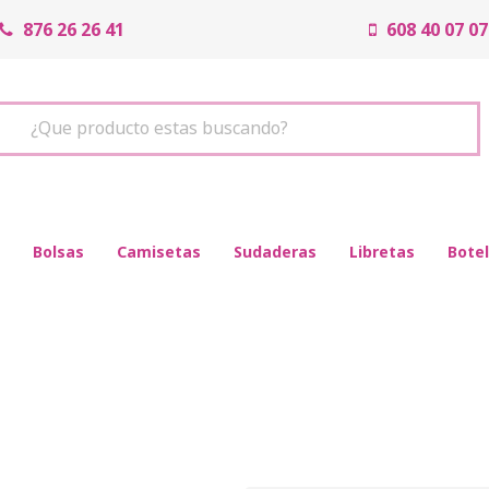
876 26 26 41
608 40 07 07
¿Que producto estas buscando?
Bolsas
Camisetas
Sudaderas
Libretas
Botel