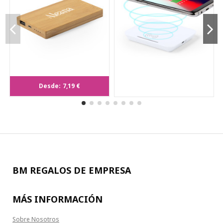
Power bank personalizada ECO en
Desde:
7,19 €
Bambú 5000 mAh.
BM REGALOS DE EMPRESA
MÁS INFORMACIÓN
Sobre Nosotros