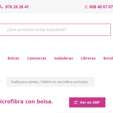
876 26 26 41
608 40 07 07
¿Que producto estas buscando?
Bolsas
Camisetas
Sudaderas
Libretas
Botel
Toalla para clientes, 100x50 cm, microfibra con bolsa.
icrofibra con bolsa.
Ver en 360º