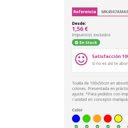
Referencia
MK4567AMAS
Desde:
1,56 €
Impuestos excluidos
En Stock
Satisfacción 1
Si no es así te ab
Toalla de 100x50cm en absorb
colores. Presentada en prácti
ajuste. *Para pedidos con imp
/ unidad en concepto manipul
Color
AZUL
VER
NARA
ROJ
AMA