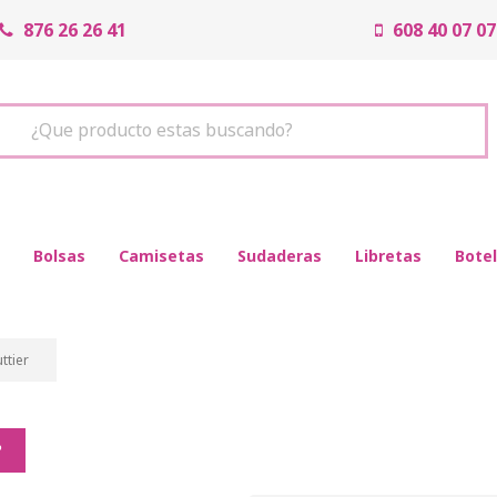
876 26 26 41
608 40 07 07
¿Que producto estas buscando?
Bolsas
Camisetas
Sudaderas
Libretas
Botel
ttier
º