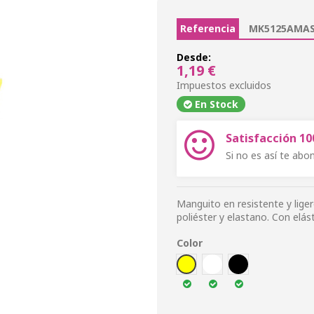
Referencia
MK5125AMAS
Desde:
1,19 €
Impuestos excluidos
En Stock
Satisfacción 1
Si no es así te ab
Manguito en resistente y lige
poliéster y elastano. Con elás
Color
AMA
BLA
NEG