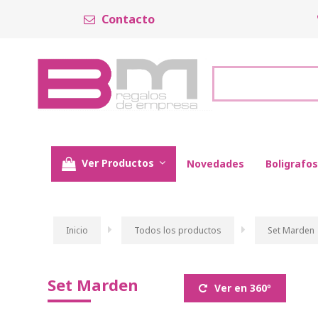
Contacto
Ver Productos
Novedades
Boligrafos
Inicio
Todos los productos
Set Marden
Set Marden
Ver en 360º