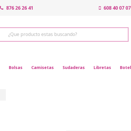
876 26 26 41
608 40 07 07
¿Que producto estas buscando?
Bolsas
Camisetas
Sudaderas
Libretas
Botel