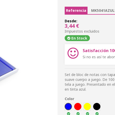
Referencia
MK5041AZUL
Desde:
3,44 €
Impuestos excluidos
En Stock
Satisfacción 1
Si no es así te ab
Set de bloc de notas con tapa
suave cuerpo a juego. De 100 
tela a juego. Presentado en e
en tinta azul.
Color
AZUL
ROJ
AMA
NEG