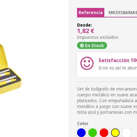
Referencia
MK3338AMAS
Desde:
1,82 €
Impuestos excluidos
En Stock
Satisfacción 1
Si no es así te ab
Set de bolígrafo de mecanismo
cuerpo metálico en suave aca
plateados. Con empuñadura ani
metálico a juego con suave e
tinta azul y portaminas con m
Color
AZUL
VER
ROJ
AMA
BLA