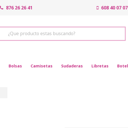
876 26 26 41
608 40 07 07
¿Que producto estas buscando?
Bolsas
Camisetas
Sudaderas
Libretas
Botel
n