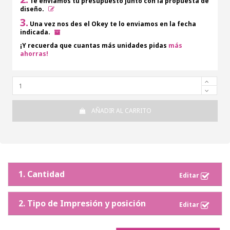
Te enviamos tu presupuesto junto con la propuesta de
diseño.
3.
Una vez nos des el Okey te lo enviamos en la fecha
indicada.
¡Y recuerda que cuantas más unidades pidas
más
ahorras!
AÑADIR AL CARRITO
1. Cantidad
2. Tipo de Impresión y posición