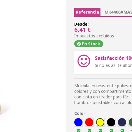
Referencia
MK4466AMAS
Desde:
6,41 €
Impuestos excluidos
En Stock
Satisfacción 1
Si no es así te ab
Mochila en resistente poliés
colores y con compartimento i
con cinta en tirador para fácil
hombros ajustables con acol
Color
AZUL
ROJ
AMA
NEG
MAR