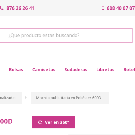
876 26 26 41
608 40 07 07
¿Que producto estas buscando?
Bolsas
Camisetas
Sudaderas
Libretas
Botel
nalizadas
Mochila publicitaria en Poliéster 600D
600D
Ver en 360º