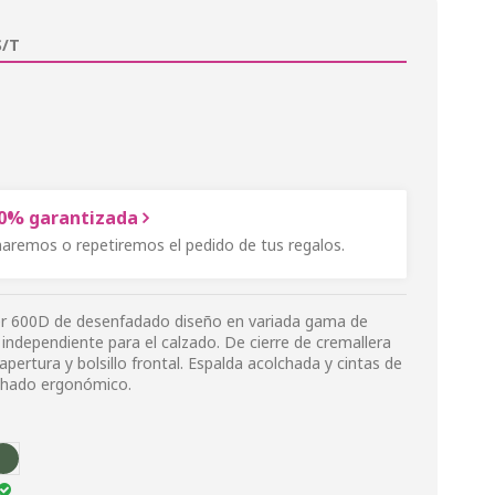
/T
00% garantizada
onaremos o repetiremos el pedido de tus regalos.
ter 600D de desenfadado diseño en variada gama de
ndependiente para el calzado. De cierre de cremallera
 apertura y bolsillo frontal. Espalda acolchada y cintas de
chado ergonómico.
VEO