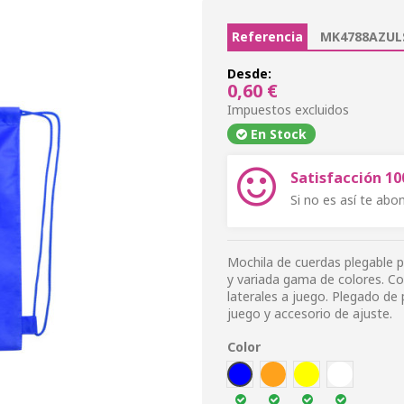
Referencia
MK4788AZUL
Desde:
0,60 €
Impuestos excluidos
En Stock
Satisfacción 1
Si no es así te ab
Mochila de cuerdas plegable p
y variada gama de colores. Co
laterales a juego. Plegado d
juego y accesorio de ajuste.
Color
AZUL
NARA
AMA
BLA